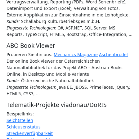
Vertragsverwaltung, Reporting (PDFs, Word Serienbriefe),
Datenimport und Export (Excel), Verwaltung von Fotos.
Externe Appplikation zur Einsichtnahme in die Leihobjekte.
Kunde:
Schallaburg Kulturbetriebsges.m.b.H.
Eingesetzte Technologien:
C#, ASP.NET, SQL Server, MS
Reports, TypeScript, HTML5, Bootstrap, Office-Integration, ...
ABO Book Viewer
Probieren Sie ihn aus:
Mechanics Magazine
Aschenbrödel
Der online Book Viewer der Österreichischen
Nationalbibliothek für das Projekt ABO – Austrian Books
Online, in Desktop und Mobile-Variante
Kunde:
Österreichische Nationalbibliothek
Eingesetzte Technologien:
Java EE, JBOSS, PrimeFaces, jQuery,
HTML5, CSS3, ...
Telematik-Projekte viadonau/DoRIS
Beispiellinks:
Seichtstellen
Schleusenstatus
Streckenverfügbarkeit