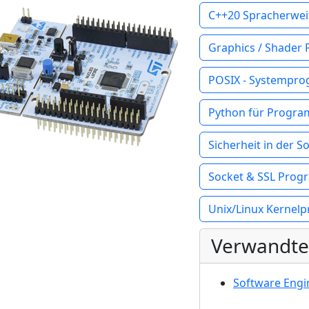
C++20 Spracherwe
Graphics / Shader
POSIX - Systempr
Python für Progra
Sicherheit in der 
Socket & SSL Pro
Unix/Linux Kernel
Verwandte
Software Engi