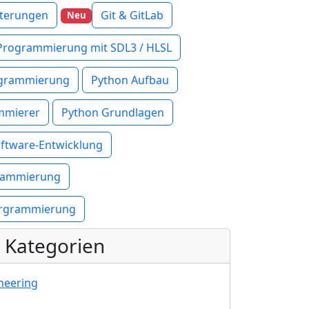
iterungen
Git & GitLab
Neu
 Programmierung mit SDL3 / HLSL
ogrammierung
Python Aufbau
mmierer
Python Grundlagen
Software-Entwicklung
grammierung
prgrammierung
 Kategorien
neering