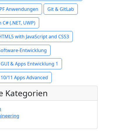
WPF Anwendungen
Git & GitLab
 C# (.NET, UWP)
TML5 with JavaScript and CSS3
 Software-Entwicklung
GUI & Apps Entwicklung 1
 10/11 Apps Advanced
e Kategorien
n
ineering